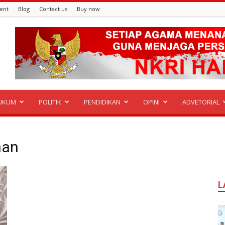
ent
Blog
Contact us
Buy now
UKUM
POLITIK
PENDIDIKAN
OPINI
ADVETORIAL
han
L