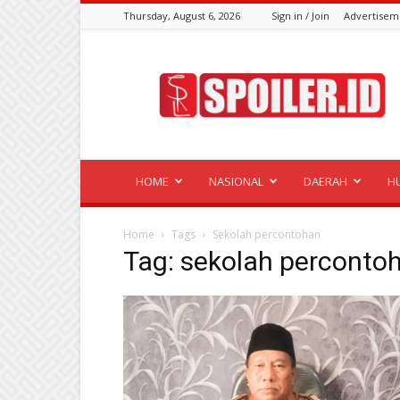
Thursday, August 6, 2026
Sign in / Join
Advertisem
Spoiler.id
HOME
NASIONAL
DAERAH
H
Home
Tags
Sekolah percontohan
Tag: sekolah perconto