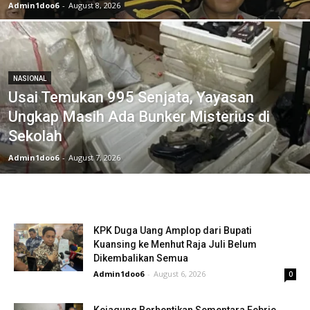
Admin1doo6
-
August 8, 2026
NASIONAL
Usai Temukan 995 Senjata, Yayasan
Ungkap Masih Ada Bunker Misterius di
Sekolah
Admin1doo6
-
August 7, 2026
KPK Duga Uang Amplop dari Bupati
Kuansing ke Menhut Raja Juli Belum
Dikembalikan Semua
Admin1doo6
-
August 6, 2026
0