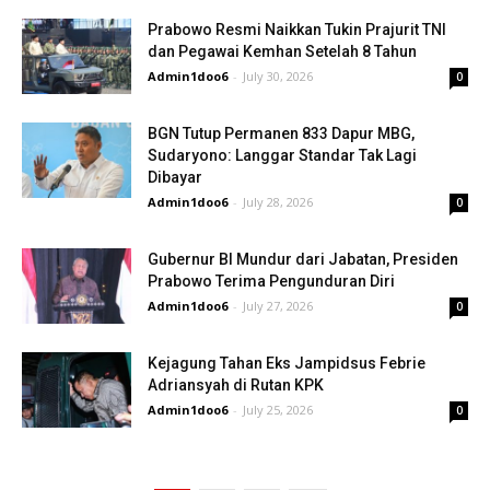
Prabowo Resmi Naikkan Tukin Prajurit TNI
dan Pegawai Kemhan Setelah 8 Tahun
Admin1doo6
-
July 30, 2026
0
BGN Tutup Permanen 833 Dapur MBG,
Sudaryono: Langgar Standar Tak Lagi
Dibayar
Admin1doo6
-
July 28, 2026
0
Gubernur BI Mundur dari Jabatan, Presiden
Prabowo Terima Pengunduran Diri
Admin1doo6
-
July 27, 2026
0
Kejagung Tahan Eks Jampidsus Febrie
Adriansyah di Rutan KPK
Admin1doo6
-
July 25, 2026
0