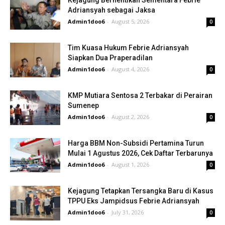
Kejagung Berhentikan Sementara Febrie
Adriansyah sebagai Jaksa
Admin1doo6
-
August 5, 2026
0
Tim Kuasa Hukum Febrie Adriansyah
Siapkan Dua Praperadilan
Admin1doo6
-
August 4, 2026
0
KMP Mutiara Sentosa 2 Terbakar di Perairan
Sumenep
Admin1doo6
-
August 2, 2026
0
Harga BBM Non-Subsidi Pertamina Turun
Mulai 1 Agustus 2026, Cek Daftar Terbarunya
Admin1doo6
-
August 1, 2026
0
Kejagung Tetapkan Tersangka Baru di Kasus
TPPU Eks Jampidsus Febrie Adriansyah
Admin1doo6
-
July 31, 2026
0