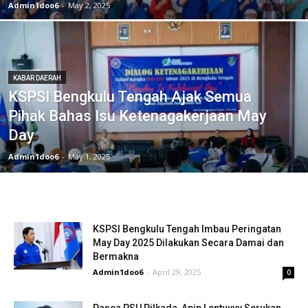
Admin1doo6
-
May 2, 2025
KABAR DAERAH
KSPSI Bengkulu Tengah Ajak Semua
Pihak Bahas Isu Ketenagakerjaan May
Day
Admin1doo6
-
May 1, 2025
KSPSI Bengkulu Tengah Imbau Peringatan
May Day 2025 Dilakukan Secara Damai dan
Bermakna
Admin1doo6
-
April 29, 2025
0