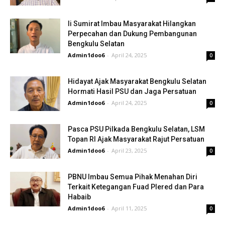
Ii Sumirat Imbau Masyarakat Hilangkan
Perpecahan dan Dukung Pembangunan
Bengkulu Selatan
Admin1doo6
-
April 24, 2025
0
Hidayat Ajak Masyarakat Bengkulu Selatan
Hormati Hasil PSU dan Jaga Persatuan
Admin1doo6
-
April 24, 2025
0
Pasca PSU Pilkada Bengkulu Selatan, LSM
Topan RI Ajak Masyarakat Rajut Persatuan
Admin1doo6
-
April 23, 2025
0
PBNU Imbau Semua Pihak Menahan Diri
Terkait Ketegangan Fuad Plered dan Para
Habaib
Admin1doo6
-
April 11, 2025
0