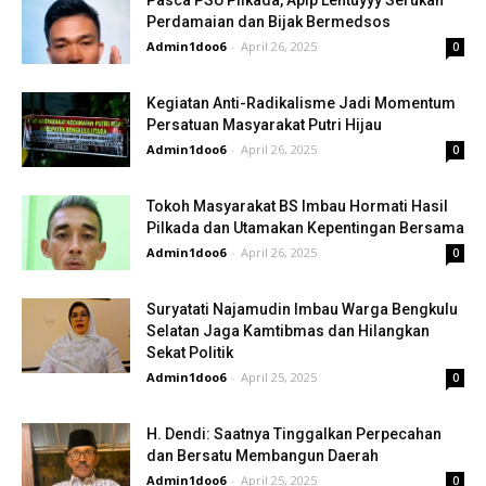
Pasca PSU Pilkada, Apip Lentuyyy Serukan
Perdamaian dan Bijak Bermedsos
Admin1doo6
-
April 26, 2025
0
Kegiatan Anti-Radikalisme Jadi Momentum
Persatuan Masyarakat Putri Hijau
Admin1doo6
-
April 26, 2025
0
Tokoh Masyarakat BS Imbau Hormati Hasil
Pilkada dan Utamakan Kepentingan Bersama
Admin1doo6
-
April 26, 2025
0
Suryatati Najamudin Imbau Warga Bengkulu
Selatan Jaga Kamtibmas dan Hilangkan
Sekat Politik
Admin1doo6
-
April 25, 2025
0
H. Dendi: Saatnya Tinggalkan Perpecahan
dan Bersatu Membangun Daerah
Admin1doo6
-
April 25, 2025
0