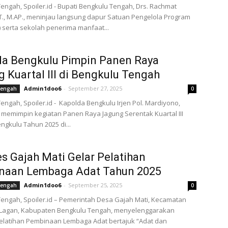
engah, Spoiler.id - Bupati Bengkulu Tengah, Drs. Rachmat
.T., M.AP., meninjau langsung dapur Satuan Pengelola Program
) serta sekolah penerima manfaat...
da Bengkulu Pimpin Panen Raya
 Kuartal III di Bengkulu Tengah
Admin1doo6
-
September 27, 2025
Tengah
0
engah, Spoiler.id - Kapolda Bengkulu Irjen Pol. Mardiyono,
i., memimpin kegiatan Panen Raya Jagung Serentak Kuartal III
engkulu Tahun 2025 di...
 Gajah Mati Gelar Pelatihan
naan Lembaga Adat Tahun 2025
Admin1doo6
-
September 25, 2025
Tengah
0
engah, Spoiler.id – Pemerintah Desa Gajah Mati, Kecamatan
Lagan, Kabupaten Bengkulu Tengah, menyelenggarakan
elatihan Pembinaan Lembaga Adat bertajuk “Adat dan