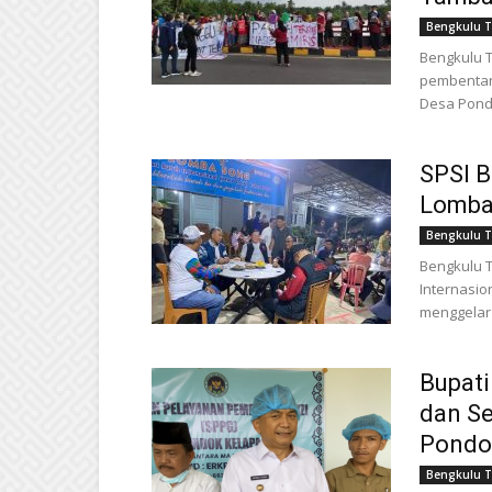
Bengkulu 
Bengkulu T
pembentan
Desa Pond
SPSI 
Lomba
Bengkulu 
Bengkulu T
Internasio
menggelar
Bupati
dan S
Pondo
Bengkulu 