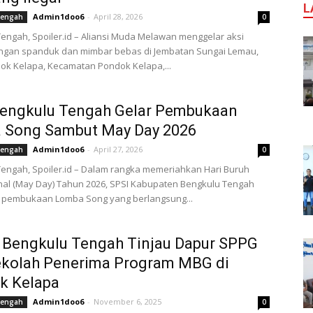
L
Admin1doo6
-
April 28, 2026
Tengah
0
engah, Spoiler.id – Aliansi Muda Melawan menggelar aksi
gan spanduk dan mimbar bebas di Jembatan Sungai Lemau,
ok Kelapa, Kecamatan Pondok Kelapa,...
Bengkulu Tengah Gelar Pembukaan
 Song Sambut May Day 2026
Admin1doo6
-
April 27, 2026
Tengah
0
engah, Spoiler.id – Dalam rangka memeriahkan Hari Buruh
nal (May Day) Tahun 2026, SPSI Kabupaten Bengkulu Tengah
 pembukaan Lomba Song yang berlangsung...
 Bengkulu Tengah Tinjau Dapur SPPG
ekolah Penerima Program MBG di
k Kelapa
Admin1doo6
-
November 6, 2025
Tengah
0