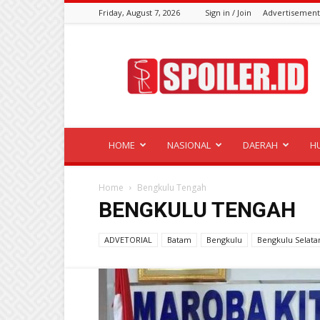
Friday, August 7, 2026
Sign in / Join
Advertisement
Spoiler.id
HOME
NASIONAL
DAERAH
H
Home
Bengkulu Tengah
BENGKULU TENGAH
ADVETORIAL
Batam
Bengkulu
Bengkulu Selata