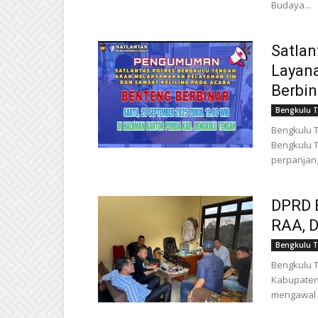
Budaya...
Satlan
Layana
Berbin
Bengkulu 
Bengkulu T
Bengkulu 
perpanjang
DPRD B
RAA, D
Bengkulu 
Bengkulu T
Kabupaten
mengawal 