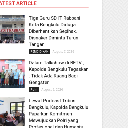
ATEST ARTICLE
Tiga Guru SD IT Rabbani
Kota Bengkulu Diduga
Diberhentikan Sepihak,
Disnaker Diminta Turun
Tangan
August 7, 2026
PENDIDIKAN
Dalam Talkshow di BETV ,
Kapolda Bengkulu Tegaskan
: Tidak Ada Ruang Bagi
Gengster
August 6, 2026
Polri
Lewat Podcast Tribun
Bengkulu, Kapolda Bengkulu
Paparkan Komitmen
Mewujudkan Polri yang
Profesional dan Humanis