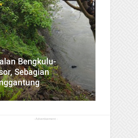
Jalan Bengkulu-
or, Sebagian
nggantung
- Advertisement -