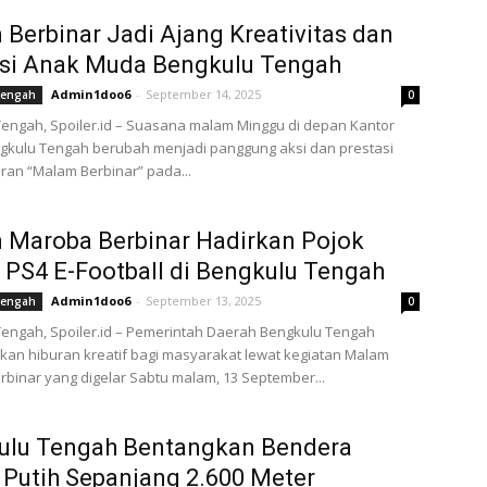
Berbinar Jadi Ajang Kreativitas dan
asi Anak Muda Bengkulu Tengah
Admin1doo6
-
September 14, 2025
Tengah
0
engah, Spoiler.id – Suasana malam Minggu di depan Kantor
gkulu Tengah berubah menjadi panggung aksi dan prestasi
ran “Malam Berbinar” pada...
 Maroba Berbinar Hadirkan Pojok
PS4 E-Football di Bengkulu Tengah
Admin1doo6
-
September 13, 2025
Tengah
0
engah, Spoiler.id – Pemerintah Daerah Bengkulu Tengah
an hiburan kreatif bagi masyarakat lewat kegiatan Malam
binar yang digelar Sabtu malam, 13 September...
ulu Tengah Bentangkan Bendera
Putih Sepanjang 2.600 Meter