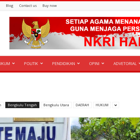
Blog
Contact us
Buy now
UKUM
POLITIK
PENDIDIKAN
OPINI
ADVETORIAL
n
Bengkulu Tengah
Bengkulu Utara
DAERAH
HUKUM