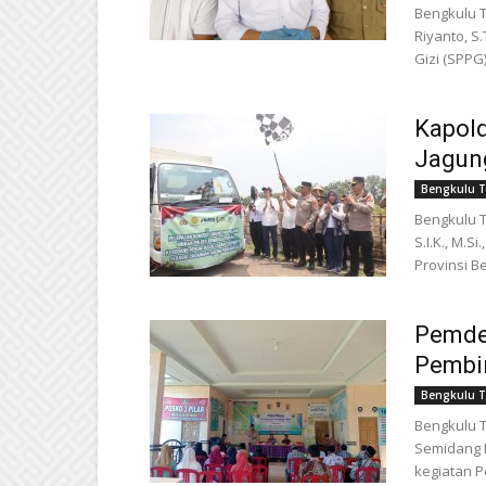
Bengkulu T
Riyanto, S
Gizi (SPPG
Kapol
Jagung
Bengkulu 
Bengkulu T
S.I.K., M.S
Provinsi B
Pemdes
Pembi
Bengkulu 
Bengkulu T
Semidang 
kegiatan P