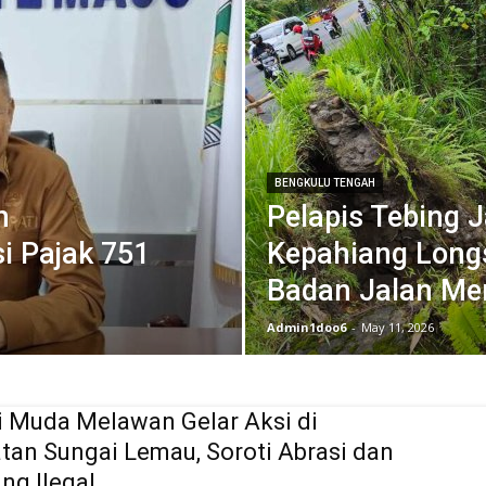
BENGKULU TENGAH
h
Pelapis Tebing 
i Pajak 751
Kepahiang Longs
Badan Jalan Me
Admin1doo6
-
May 11, 2026
i Muda Melawan Gelar Aksi di
an Sungai Lemau, Soroti Abrasi dan
g Ilegal