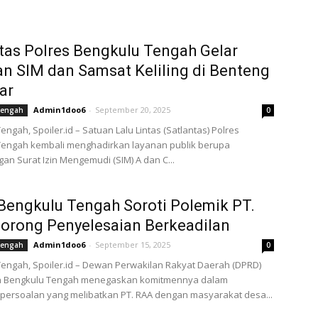
tas Polres Bengkulu Tengah Gelar
n SIM dan Samsat Keliling di Benteng
ar
Admin1doo6
-
September 20, 2025
Tengah
0
engah, Spoiler.id – Satuan Lalu Lintas (Satlantas) Polres
Tengah kembali menghadirkan layanan publik berupa
an Surat Izin Mengemudi (SIM) A dan C...
engkulu Tengah Soroti Polemik PT.
orong Penyelesaian Berkeadilan
Admin1doo6
-
September 15, 2025
Tengah
0
engah, Spoiler.id – Dewan Perwakilan Rakyat Daerah (DPRD)
 Bengkulu Tengah menegaskan komitmennya dalam
persoalan yang melibatkan PT. RAA dengan masyarakat desa...