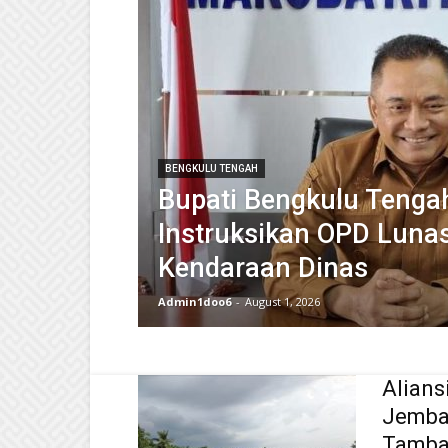
BENGKULU TENGAH
Bupati Bengkulu Tenga
Instruksikan OPD Lunas
Kendaraan Dinas
Admin1doo6
-
August 1, 2026
Alians
Jembat
Tamban