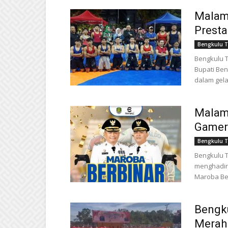
Malam 
Prest
Bengkulu 
Bengkulu T
Bupati Ben
dalam gela
Malam
Gamer 
Bengkulu 
Bengkulu T
menghadirk
Maroba Ber
Bengk
Merah 