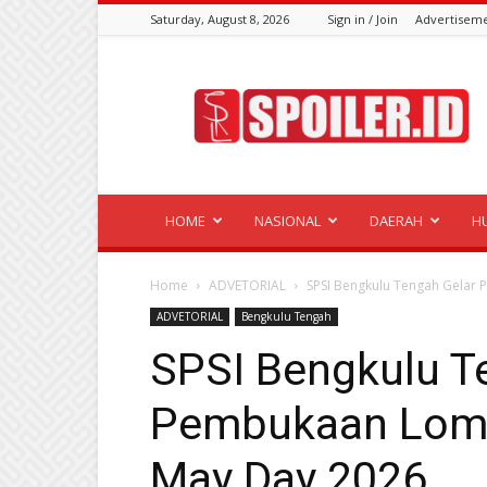
Saturday, August 8, 2026
Sign in / Join
Advertisem
Spoiler.id
HOME
NASIONAL
DAERAH
H
Home
ADVETORIAL
SPSI Bengkulu Tengah Gela
ADVETORIAL
Bengkulu Tengah
SPSI Bengkulu T
Pembukaan Lom
May Day 2026