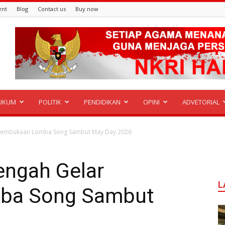
ent
Blog
Contact us
Buy now
UKUM
POLITIK
PENDIDIKAN
OPINI
ADVETORIAL
r Pembukaan Lomba Song Sambut May Day 2026
engah Gelar
L
ba Song Sambut