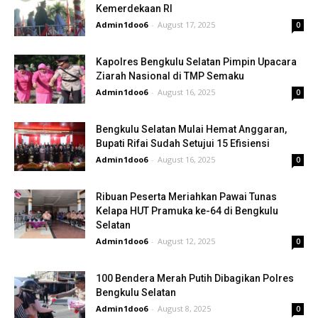
Kemerdekaan RI
Admin1doo6
-
August 17, 2025
0
Kapolres Bengkulu Selatan Pimpin Upacara
Ziarah Nasional di TMP Semaku
Admin1doo6
-
August 16, 2025
0
Bengkulu Selatan Mulai Hemat Anggaran,
Bupati Rifai Sudah Setujui 15 Efisiensi
Admin1doo6
-
August 16, 2025
0
Ribuan Peserta Meriahkan Pawai Tunas
Kelapa HUT Pramuka ke-64 di Bengkulu
Selatan
Admin1doo6
-
August 12, 2025
0
100 Bendera Merah Putih Dibagikan Polres
Bengkulu Selatan
Admin1doo6
-
August 8, 2025
0