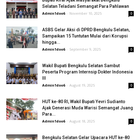
Bupati Rifai Ajak Masyarakat Bengkulu
Selatan Teladani Semangat Para Pahlawan
Admin1doo6
-
November 10, 2025
0
ASBS Gelar Aksi di DPRD Bengkulu Selatan,
Sampaikan 15 Tuntutan Mulai dari Korupsi
hingga...
Admin1doo6
-
September 9, 2025
0
Wakil Bupati Bengkulu Selatan Sambut
Peserta Program Internsip Dokter Indonesia
III
Admin1doo6
-
August 19, 2025
0
HUT ke-80 RI, Wakil Bupati Yevri Sudianto
Ajak Generasi Muda Warisi Semangat Juang
Para...
Admin1doo6
-
August 18, 2025
0
Bengkulu Selatan Gelar Upacara HUT ke-80