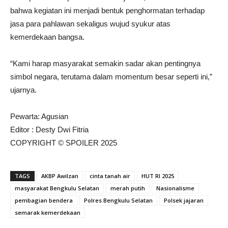
bahwa kegiatan ini menjadi bentuk penghormatan terhadap
jasa para pahlawan sekaligus wujud syukur atas
kemerdekaan bangsa.
“Kami harap masyarakat semakin sadar akan pentingnya
simbol negara, terutama dalam momentum besar seperti ini,”
ujarnya.
Pewarta: Agusian
Editor : Desty Dwi Fitria
COPYRIGHT © SPOILER 2025
TAGS
AKBP Awilzan
cinta tanah air
HUT RI 2025
masyarakat Bengkulu Selatan
merah putih
Nasionalisme
pembagian bendera
Polres Bengkulu Selatan
Polsek jajaran
semarak kemerdekaan