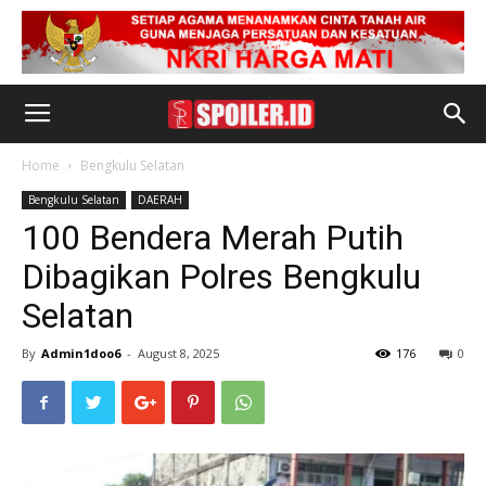
Home
Bengkulu Selatan
Bengkulu Selatan
DAERAH
100 Bendera Merah Putih
Dibagikan Polres Bengkulu
Selatan
By
Admin1doo6
-
August 8, 2025
176
0