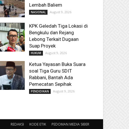
Lembah Baliem
August 9, 2026
NASIONAL
KPK Geledah Tiga Lokasi di
Bengkulu dan Rejang
Lebong Terkait Dugaan
Suap Proyek
August 9, 2026
HUKUM
Ketua Yayasan Buka Suara
soal Tiga Guru SDIT
Rabbani, Bantah Ada
Pemecatan Sepihak
August 9, 2026
PENDIDIKAN
REDAKSI
KODE ETIK
PEDOMAN MEDIA SIBER