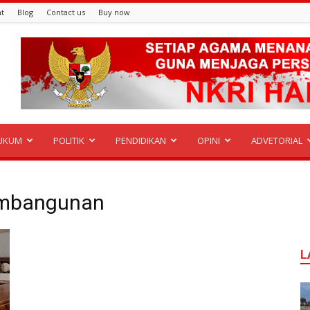
t
Blog
Contact us
Buy now
UKUM
POLITIK
PENDIDIKAN
OPINI
ADVETORIAL
embangunan
L