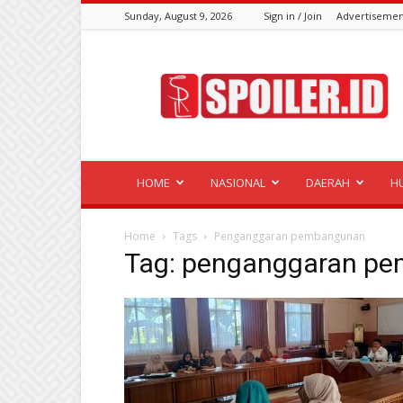
Sunday, August 9, 2026
Sign in / Join
Advertisemen
Spoiler.id
HOME
NASIONAL
DAERAH
H
Home
Tags
Penganggaran pembangunan
Tag: penganggaran p