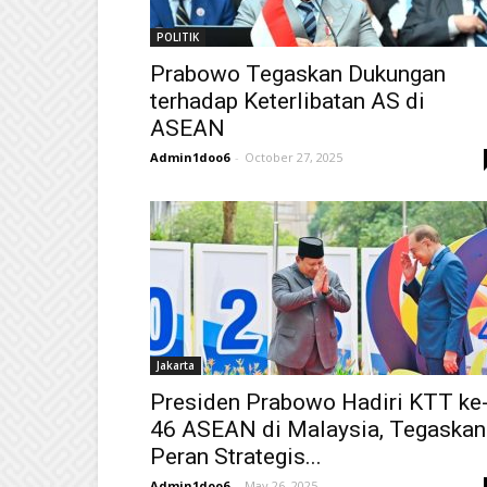
POLITIK
Prabowo Tegaskan Dukungan
terhadap Keterlibatan AS di
ASEAN
Admin1doo6
-
October 27, 2025
Jakarta
Presiden Prabowo Hadiri KTT ke
46 ASEAN di Malaysia, Tegaskan
Peran Strategis...
Admin1doo6
-
May 26, 2025