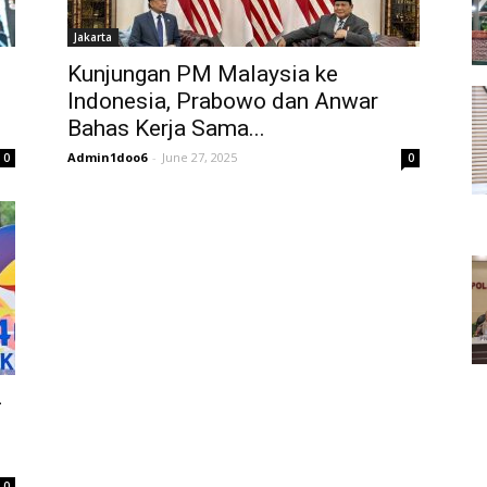
Jakarta
Kunjungan PM Malaysia ke
Indonesia, Prabowo dan Anwar
Bahas Kerja Sama...
Admin1doo6
-
June 27, 2025
0
0
-
0