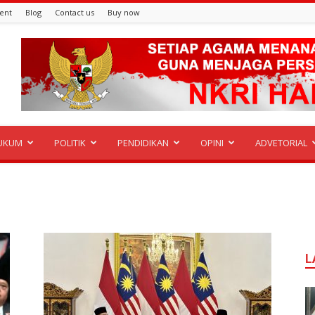
ent
Blog
Contact us
Buy now
UKUM
POLITIK
PENDIDIKAN
OPINI
ADVETORIAL
L