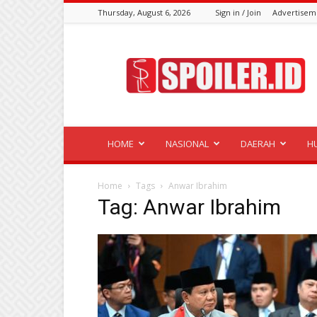
Thursday, August 6, 2026
Sign in / Join
Advertisem
Spoiler.id
HOME
NASIONAL
DAERAH
H
Home
Tags
Anwar Ibrahim
Tag: Anwar Ibrahim