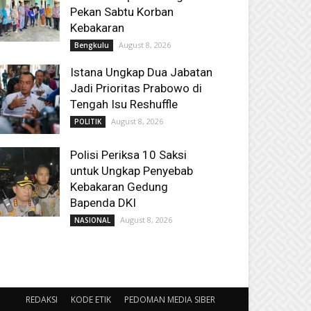
Pekan Sabtu Korban
Kebakaran
August 8, 2026
Bengkulu
Istana Ungkap Dua Jabatan
Jadi Prioritas Prabowo di
Tengah Isu Reshuffle
August 8, 2026
POLITIK
Polisi Periksa 10 Saksi
untuk Ungkap Penyebab
Kebakaran Gedung
Bapenda DKI
August 8, 2026
NASIONAL
REDAKSI
KODE ETIK
PEDOMAN MEDIA SIBER