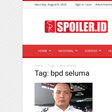
Saturday, August 8, 2026
Sign in / Join
Advertisem
Spoiler.id
HOME
NASIONAL
DAERAH
H
Home
Tags
Bpd seluma
Tag: bpd seluma