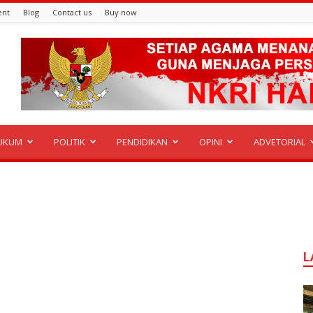
ent
Blog
Contact us
Buy now
UKUM
POLITIK
PENDIDIKAN
OPINI
ADVETORIAL
L