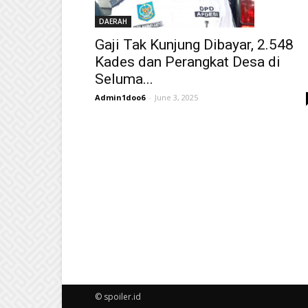
DAERAH
Gaji Tak Kunjung Dibayar, 2.548
Kades dan Perangkat Desa di
Seluma...
Admin1doo6
-
June 3, 2025
© spoiler.id