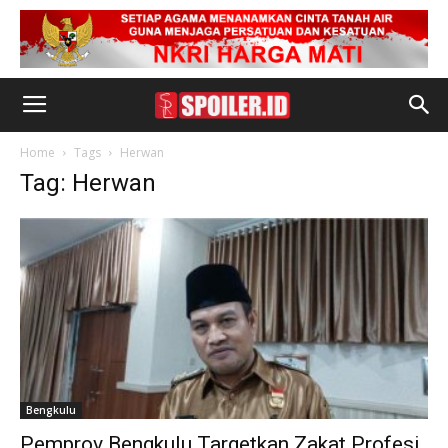
Home
Tags
Herwan
Tag: Herwan
Bengkulu
Pemprov Bengkulu Targetkan Zakat Profesi