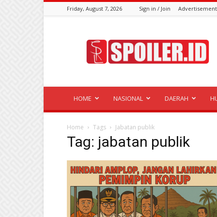
Friday, August 7, 2026
Sign in / Join
Advertisement
Spoiler.id
HOME
NASIONAL
DAERAH
H
Home
Tags
Jabatan publik
Tag: jabatan publik