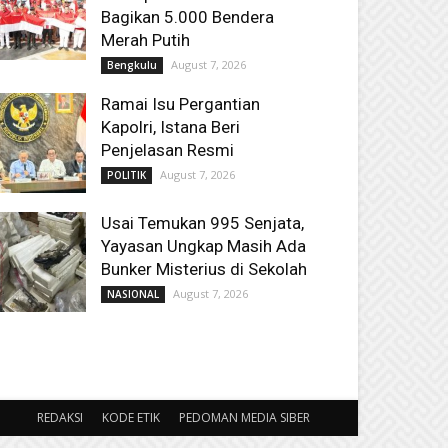
Bagikan 5.000 Bendera
Merah Putih
August 7, 2026
Bengkulu
Ramai Isu Pergantian
Kapolri, Istana Beri
Penjelasan Resmi
August 7, 2026
POLITIK
Usai Temukan 995 Senjata,
Yayasan Ungkap Masih Ada
Bunker Misterius di Sekolah
August 7, 2026
NASIONAL
REDAKSI
KODE ETIK
PEDOMAN MEDIA SIBER