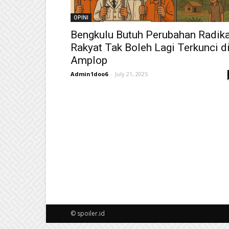
OPINI
Bengkulu Butuh Perubahan Radika
Rakyat Tak Boleh Lagi Terkunci d
Amplop
Admin1doo6
-
July 21, 2025
© spoiler.id