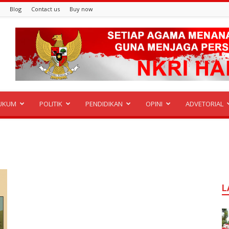
Blog
Contact us
Buy now
UKUM
POLITIK
PENDIDIKAN
OPINI
ADVETORIAL
L