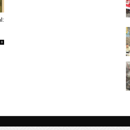
l:
i
0