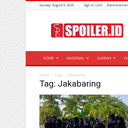
Sunday, August 9, 2026
Sign in / Join
Advertisemen
Spoiler.id
HOME
NASIONAL
DAERAH
H
Home
Tags
Jakabaring
Tag: Jakabaring