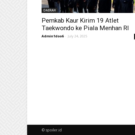
DAERAH
Pemkab Kaur Kirim 19 Atlet
Taekwondo ke Piala Menhan RI
Admin1doo6
-
July 24, 2025
© spoiler.id