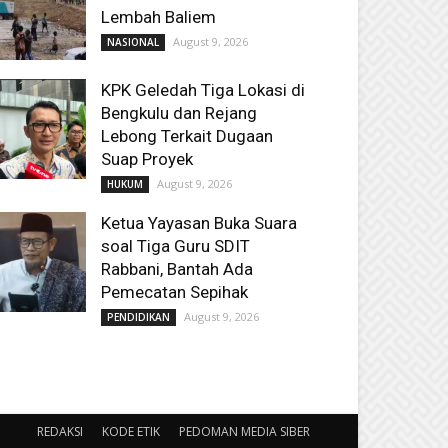
Lembah Baliem
August 9, 2026
NASIONAL
KPK Geledah Tiga Lokasi di
Bengkulu dan Rejang
Lebong Terkait Dugaan
Suap Proyek
August 9, 2026
HUKUM
Ketua Yayasan Buka Suara
soal Tiga Guru SDIT
Rabbani, Bantah Ada
Pemecatan Sepihak
August 9, 2026
PENDIDIKAN
REDAKSI
KODE ETIK
PEDOMAN MEDIA SIBER