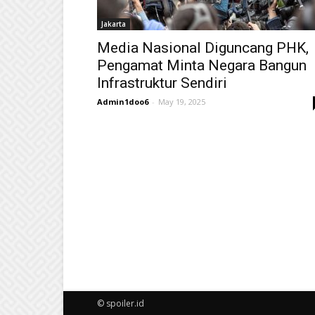
Jakarta
Media Nasional Diguncang PHK,
Pengamat Minta Negara Bangun
Infrastruktur Sendiri
Admin1doo6
-
May 19, 2025
© spoiler.id