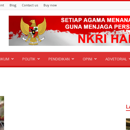
ent
Blog
Contact us
Buy now
UKUM
POLITIK
PENDIDIKAN
OPINI
ADVETORIAL
L