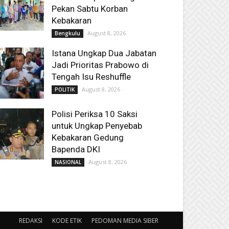
Pekan Sabtu Korban
Kebakaran
August 8, 2026
Bengkulu
Istana Ungkap Dua Jabatan
Jadi Prioritas Prabowo di
Tengah Isu Reshuffle
August 8, 2026
POLITIK
Polisi Periksa 10 Saksi
untuk Ungkap Penyebab
Kebakaran Gedung
Bapenda DKI
August 8, 2026
NASIONAL
REDAKSI
KODE ETIK
PEDOMAN MEDIA SIBER