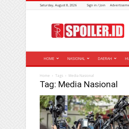
Saturday, August 8, 2026
Sign in / Join
Advertisem
Spoiler.id
HOME
NASIONAL
DAERAH
H
Home
Tags
Media Nasional
Tag: Media Nasional