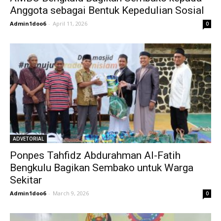
Anggota sebagai Bentuk Kepedulian Sosial
Admin1doo6
-
April 11, 2026
0
ADVETORIAL
Ponpes Tahfidz Abdurahman Al-Fatih
Bengkulu Bagikan Sembako untuk Warga
Sekitar
Admin1doo6
-
March 9, 2026
0