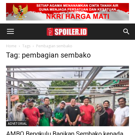
Home
Tags
Pembagian sembako
Tag: pembagian sembako
ADVETORIAL
AMBO Bengkulu Bagikan Sembako kepada