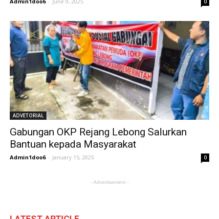
Admin1doo6
-
June 9, 2025
0
ADVETORIAL
Gabungan OKP Rejang Lebong Salurkan
Bantuan kepada Masyarakat
Admin1doo6
-
January 15, 2025
0
- Advertisement -
LATEST ARTICLE