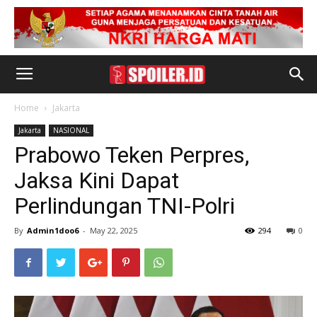
Home
Jakarta
Jakarta
NASIONAL
Prabowo Teken Perpres,
Jaksa Kini Dapat
Perlindungan TNI-Polri
By
Admin1doo6
-
May 22, 2025
294
0