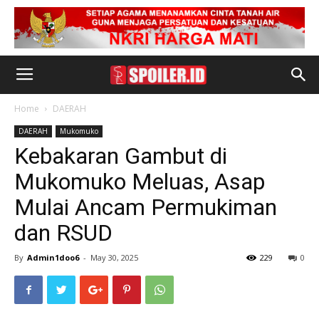
Home
DAERAH
DAERAH
Mukomuko
Kebakaran Gambut di
Mukomuko Meluas, Asap
Mulai Ancam Permukiman
dan RSUD
By
Admin1doo6
-
May 30, 2025
229
0