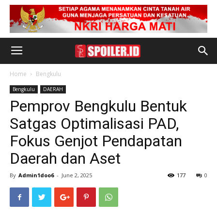
Home
Bengkulu
Bengkulu
DAERAH
Pemprov Bengkulu Bentuk
Satgas Optimalisasi PAD,
Fokus Genjot Pendapatan
Daerah dan Aset
By
Admin1doo6
-
June 2, 2025
177
0