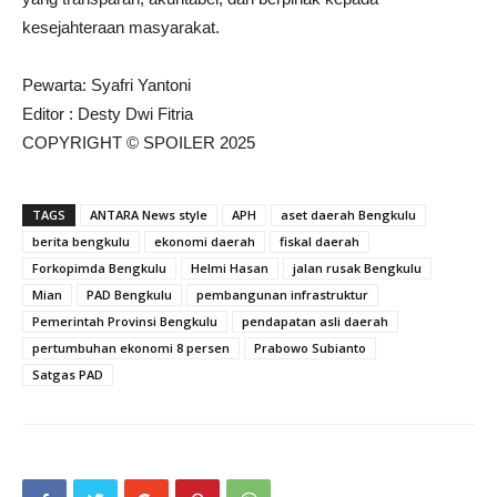
kesejahteraan masyarakat.
Pewarta: Syafri Yantoni
Editor : Desty Dwi Fitria
COPYRIGHT © SPOILER 2025
TAGS
ANTARA News style
APH
aset daerah Bengkulu
berita bengkulu
ekonomi daerah
fiskal daerah
Forkopimda Bengkulu
Helmi Hasan
jalan rusak Bengkulu
Mian
PAD Bengkulu
pembangunan infrastruktur
Pemerintah Provinsi Bengkulu
pendapatan asli daerah
pertumbuhan ekonomi 8 persen
Prabowo Subianto
Satgas PAD