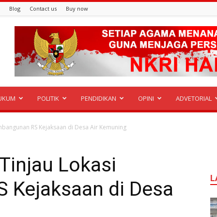
Blog
Contact us
Buy now
UKUM
POLITIK
PENDIDIKAN
OPINI
ADVETORIAL
mbangunan RS Kejaksaan di Desa Air Kemuning
injau Lokasi
L
 Kejaksaan di Desa