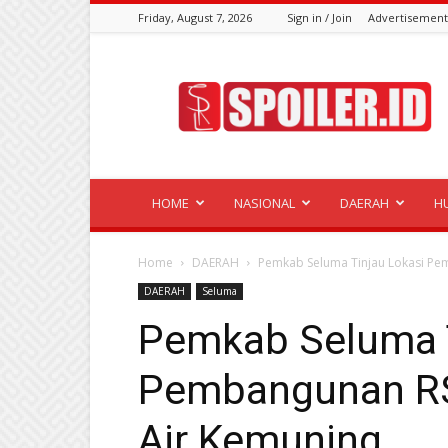
Friday, August 7, 2026
Sign in / Join
Advertisement
Spoiler.id
HOME
NASIONAL
DAERAH
H
Home
DAERAH
Pemkab Seluma Tinjau Lokasi Pe
DAERAH
Seluma
Pemkab Seluma T
Pembangunan RS
Air Kemuning