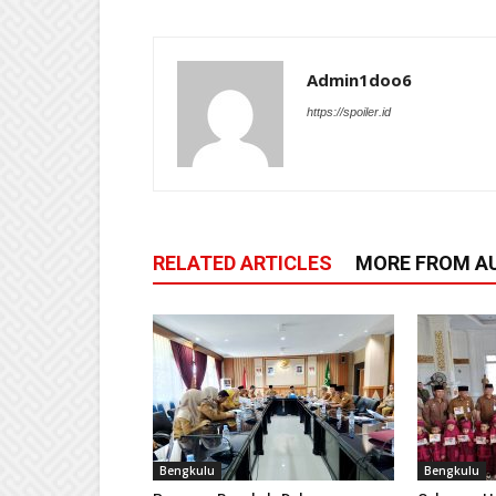
Admin1doo6
https://spoiler.id
RELATED ARTICLES
MORE FROM A
Bengkulu
Bengkulu