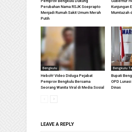
Pemprov Bengkulu Dukung
Gubernur H
Perubahan Nama RSJK Soeprapto
Kunjungan E
Menjadi Rumah Sakit Umum Merah
Mumtazah d
Putih
Bengkulu
Bengkulu T
Heboh! Video Diduga Pejabat
Bupati Beng
Pemprov Bengkulu Bersama
OPD Lunasi
Seorang Wanita Viral di Media Sosial
Dinas
LEAVE A REPLY