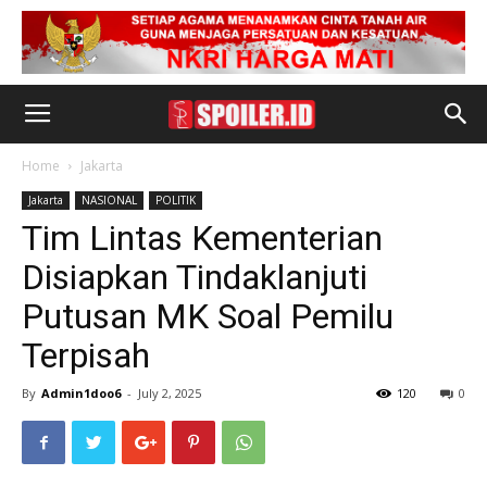
Home
Jakarta
Jakarta
NASIONAL
POLITIK
Tim Lintas Kementerian
Disiapkan Tindaklanjuti
Putusan MK Soal Pemilu
Terpisah
By
Admin1doo6
-
July 2, 2025
120
0