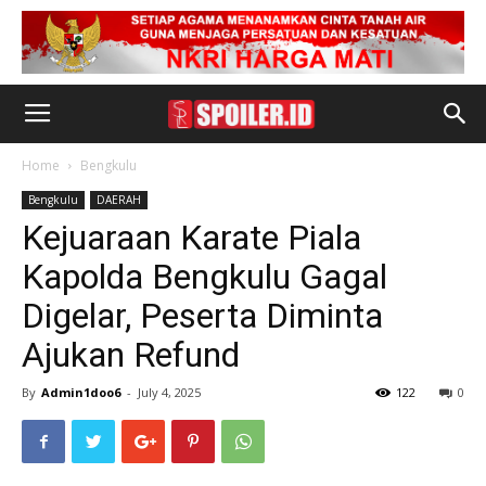
Home
Bengkulu
Bengkulu
DAERAH
Kejuaraan Karate Piala
Kapolda Bengkulu Gagal
Digelar, Peserta Diminta
Ajukan Refund
By
Admin1doo6
-
July 4, 2025
122
0