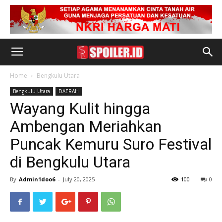
Home
Bengkulu Utara
Bengkulu Utara
DAERAH
Wayang Kulit hingga
Ambengan Meriahkan
Puncak Kemuru Suro Festival
di Bengkulu Utara
By
Admin1doo6
-
July 20, 2025
100
0