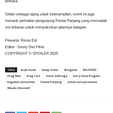
terbuka.
Selain sebagai ajang unjuk keterampilan, event ini juga
menarik perhatian pengunjung Pantai Panjang yang memadati
sisi lintasan untuk menyaksikan jalannya balapan.
Pewarta: Restu Edi
Editor : Desty Dwi Fitria
COPYRIGHT © SPOILER 2025
TAGS
anak muda
balap motor
Bengkulu
BKLSPEED
Drag Bike
drag race
event olahraga
Gerry Duta Pragola
kegiatan komunitas
Pantai Panjang
sirkuit non permanen
Wisata Otomotif