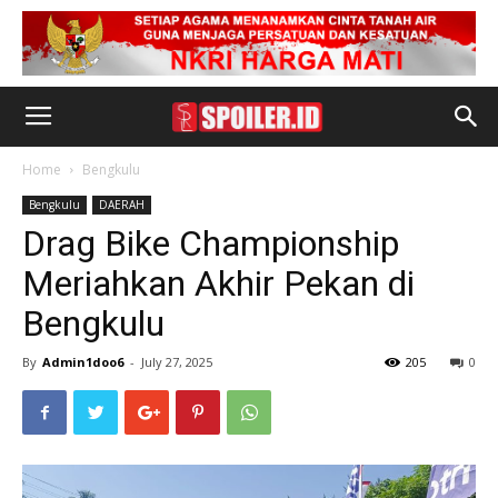
Home
Bengkulu
Bengkulu
DAERAH
Drag Bike Championship
Meriahkan Akhir Pekan di
Bengkulu
By
Admin1doo6
-
July 27, 2025
205
0