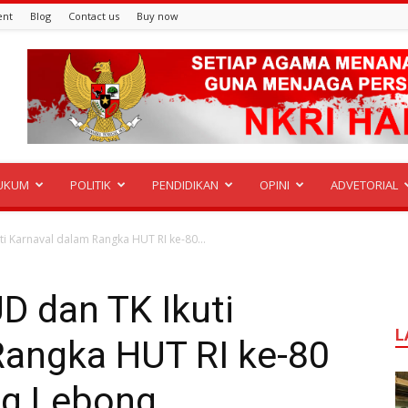
ent
Blog
Contact us
Buy now
UKUM
POLITIK
PENDIDIKAN
OPINI
ADVETORIAL
i Karnaval dalam Rangka HUT RI ke-80...
D dan TK Ikuti
L
Rangka HUT RI ke-80
ng Lebong