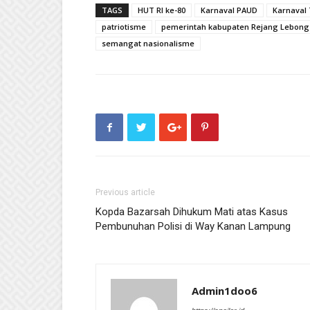
TAGS
HUT RI ke-80
Karnaval PAUD
Karnaval
patriotisme
pemerintah kabupaten Rejang Lebong
semangat nasionalisme
Previous article
Kopda Bazarsah Dihukum Mati atas Kasus
Pembunuhan Polisi di Way Kanan Lampung
Admin1doo6