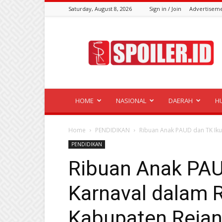
Saturday, August 8, 2026
Sign in / Join
Advertisem
Spoiler.id
HOME
NASIONAL
DAERAH
H
Home
PENDIDIKAN
Ribuan Anak PAUD dan TK Ikut
PENDIDIKAN
Ribuan Anak PAU
Karnaval dalam 
Kabupaten Reja