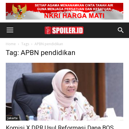
Home
Tags
APBN pendidikan
Tag: APBN pendidikan
Jakarta
Komisi X DPR Usul Reformasi Dana BOS