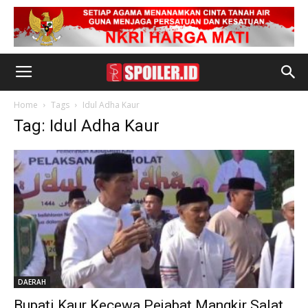
Home
Tags
Idul Adha Kaur
Tag: Idul Adha Kaur
DAERAH
Bupati Kaur Kecewa Pejabat Mangkir Salat