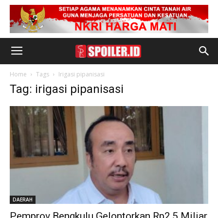
Home
Tags
Irigasi pipanisasi
Tag: irigasi pipanisasi
DAERAH
Pemprov Bengkulu Gelontorkan Rp2,5 Miliar