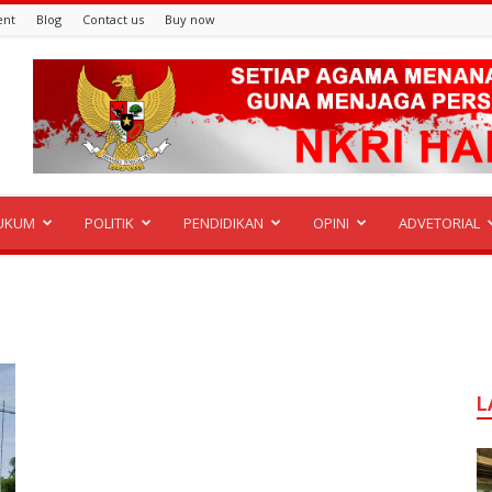
ent
Blog
Contact us
Buy now
UKUM
POLITIK
PENDIDIKAN
OPINI
ADVETORIAL
L