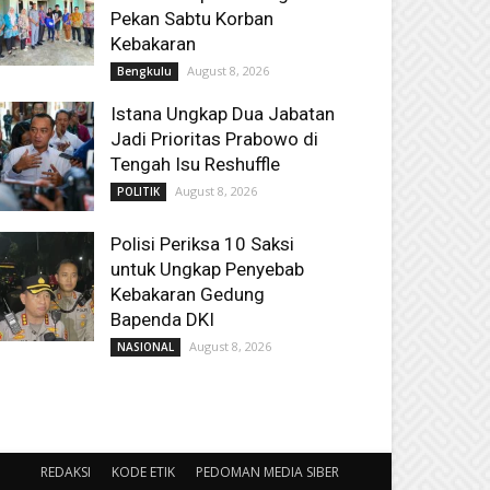
Pekan Sabtu Korban
Kebakaran
August 8, 2026
Bengkulu
Istana Ungkap Dua Jabatan
Jadi Prioritas Prabowo di
Tengah Isu Reshuffle
August 8, 2026
POLITIK
Polisi Periksa 10 Saksi
untuk Ungkap Penyebab
Kebakaran Gedung
Bapenda DKI
August 8, 2026
NASIONAL
REDAKSI
KODE ETIK
PEDOMAN MEDIA SIBER