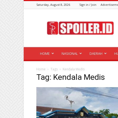
Saturday, August 8, 2026
Sign in / Join
Advertisem
Spoiler.id
HOME
NASIONAL
DAERAH
H
Home
Tags
Kendala Medis
Tag: Kendala Medis