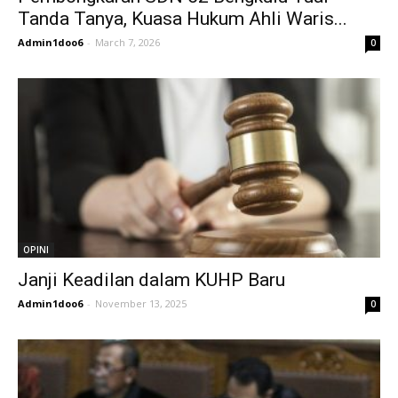
Tanda Tanya, Kuasa Hukum Ahli Waris...
Admin1doo6
-
March 7, 2026
0
OPINI
Janji Keadilan dalam KUHP Baru
Admin1doo6
-
November 13, 2025
0