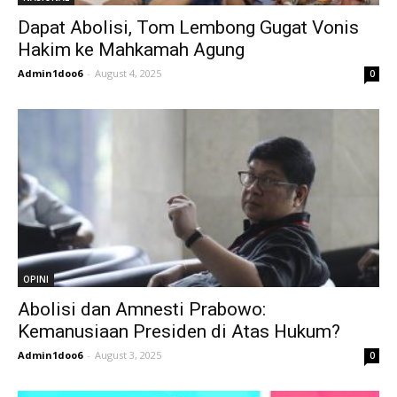
Dapat Abolisi, Tom Lembong Gugat Vonis
Hakim ke Mahkamah Agung
Admin1doo6
-
August 4, 2025
0
OPINI
Abolisi dan Amnesti Prabowo:
Kemanusiaan Presiden di Atas Hukum?
Admin1doo6
-
August 3, 2025
0