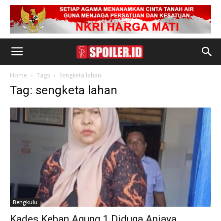
Home
Tags
Sengketa lahan
Tag: sengketa lahan
Bengkulu
Kades Keban Agung 1 Diduga Aniaya