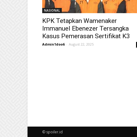
NASIONAL
KPK Tetapkan Wamenaker
Immanuel Ebenezer Tersangka
Kasus Pemerasan Sertifikat K3
Admin1doo6
-
August 22, 2025
© spoiler.id