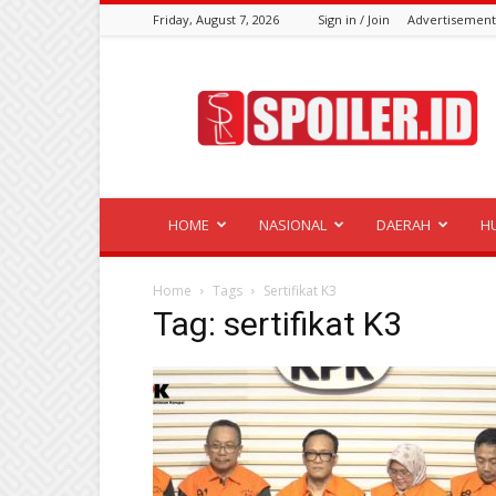
Friday, August 7, 2026
Sign in / Join
Advertisement
Spoiler.id
HOME
NASIONAL
DAERAH
H
Home
Tags
Sertifikat K3
Tag: sertifikat K3