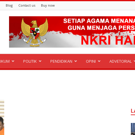
Blog
Contact us
Buy now
UKUM
POLITIK
PENDIDIKAN
OPINI
ADVETORIAL
L