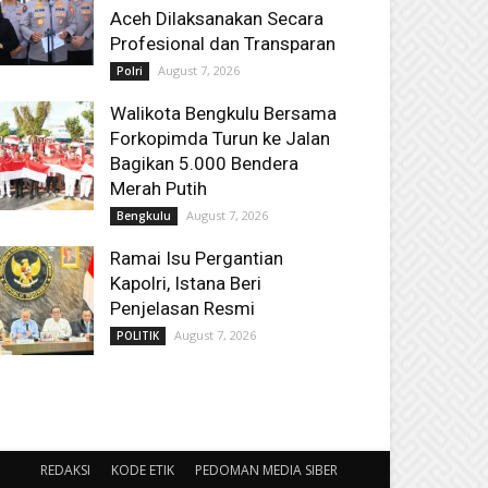
Aceh Dilaksanakan Secara
Profesional dan Transparan
August 7, 2026
Polri
Walikota Bengkulu Bersama
Forkopimda Turun ke Jalan
Bagikan 5.000 Bendera
Merah Putih
August 7, 2026
Bengkulu
Ramai Isu Pergantian
Kapolri, Istana Beri
Penjelasan Resmi
August 7, 2026
POLITIK
REDAKSI
KODE ETIK
PEDOMAN MEDIA SIBER