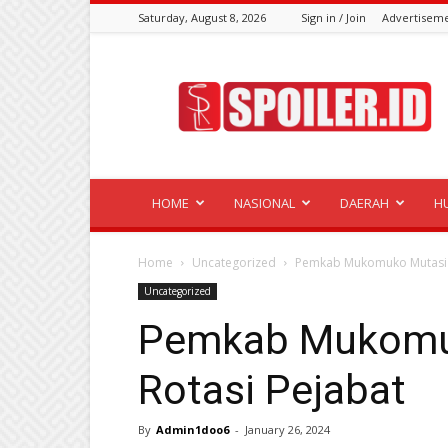
Saturday, August 8, 2026
Sign in / Join
Advertisem
Spoiler.id
HOME
NASIONAL
DAERAH
H
Home
Uncategorized
Pemkab Mukomuko Mutasi d
Uncategorized
Pemkab Mukomu
Rotasi Pejabat
By
Admin1doo6
-
January 26, 2024