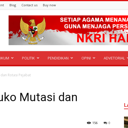
ent
Blog
Contact us
Buy now
UKUM
POLITIK
PENDIDIKAN
OPINI
ADVETORIAL
an Rotasi Pejabat
ko Mutasi dan
L
156
0