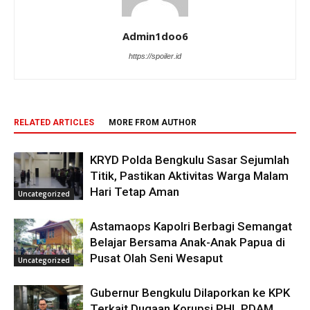
Admin1doo6
https://spoiler.id
RELATED ARTICLES
MORE FROM AUTHOR
KRYD Polda Bengkulu Sasar Sejumlah
Titik, Pastikan Aktivitas Warga Malam
Hari Tetap Aman
Uncategorized
Astamaops Kapolri Berbagi Semangat
Belajar Bersama Anak-Anak Papua di
Pusat Olah Seni Wesaput
Uncategorized
Gubernur Bengkulu Dilaporkan ke KPK
Terkait Dugaan Korupsi PHL PDAM