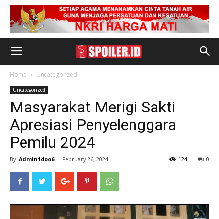
Home
Uncategorized
Uncategorized
Masyarakat Merigi Sakti
Apresiasi Penyelenggara
Pemilu 2024
By
Admin1doo6
-
February 26, 2024
124
0