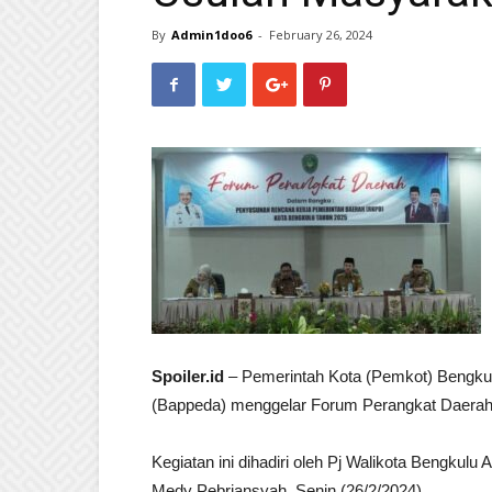
By
Admin1doo6
-
February 26, 2024
Spoiler.id
– Pemerintah Kota (Pemkot) Bengk
(Bappeda) menggelar Forum Perangkat Daerah d
Kegiatan ini dihadiri oleh Pj Walikota Bengkul
Medy Pebriansyah, Senin (26/2/2024).