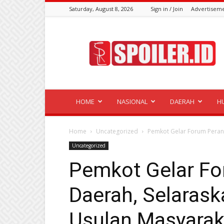
Saturday, August 8, 2026
Sign in / Join
Advertisem
Spoiler.id
HOME
NASIONAL
DAERAH
H
Home
Uncategorized
Pemkot Gelar Forum Peran
Uncategorized
Pemkot Gelar Fo
Daerah, Selaras
Usulan Masyarak