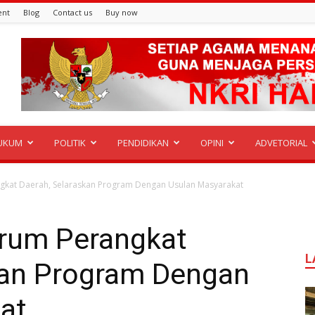
ent
Blog
Contact us
Buy now
UKUM
POLITIK
PENDIDIKAN
OPINI
ADVETORIAL
gkat Daerah, Selaraskan Program Dengan Usulan Masyarakat
rum Perangkat
L
kan Program Dengan
at