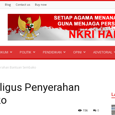
Blog
Contact us
Buy now
UKUM
POLITIK
PENDIDIKAN
OPINI
ADVETORIAL
nyerahan Bantuan Sembako
aligus Penyerahan
L
ko
156
0