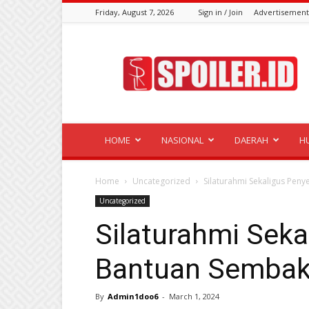
Friday, August 7, 2026
Sign in / Join
Advertisement
Spoiler.id
HOME
NASIONAL
DAERAH
H
Home
Uncategorized
Silaturahmi Sekaligus Pe
Uncategorized
Silaturahmi Sek
Bantuan Semba
By
Admin1doo6
-
March 1, 2024