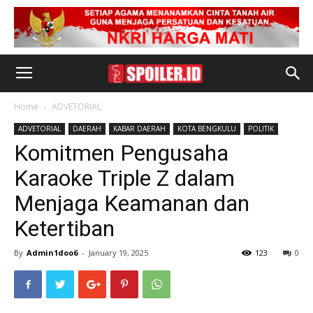
Home
ADVETORIAL
ADVETORIAL
DAERAH
KABAR DAERAH
KOTA BENGKULU
POLITIK
Komitmen Pengusaha
Karaoke Triple Z dalam
Menjaga Keamanan dan
Ketertiban
By
Admin1doo6
-
January 19, 2025
123
0