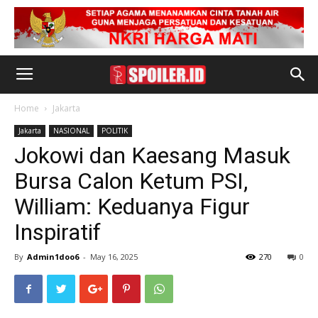
Home
Jakarta
Jakarta
NASIONAL
POLITIK
Jokowi dan Kaesang Masuk
Bursa Calon Ketum PSI,
William: Keduanya Figur
Inspiratif
By
Admin1doo6
-
May 16, 2025
270
0