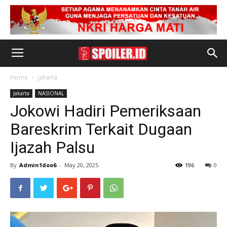
Home
Jakarta
Jakarta
NASIONAL
Jokowi Hadiri Pemeriksaan
Bareskrim Terkait Dugaan
Ijazah Palsu
By
Admin1doo6
-
May 20, 2025
196
0