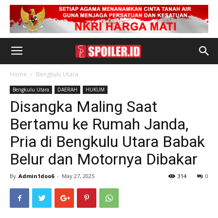
Home
Bengkulu Utara
Bengkulu Utara
DAERAH
HUKUM
Disangka Maling Saat
Bertamu ke Rumah Janda,
Pria di Bengkulu Utara Babak
Belur dan Motornya Dibakar
By
Admin1doo6
-
May 27, 2025
314
0