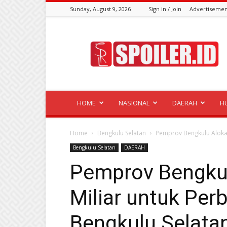
Sunday, August 9, 2026
Sign in / Join
Advertisemen
Spoiler.id
HOME
NASIONAL
DAERAH
H
Home
Bengkulu Selatan
Pemprov Bengkulu Alokasi
Bengkulu Selatan
DAERAH
Pemprov Bengkul
Miliar untuk Perb
Bengkulu Selata