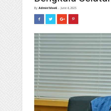
By
Admin1doo6
-
June 4, 2025