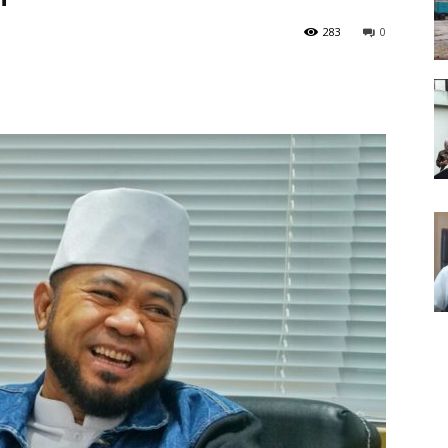
283
0