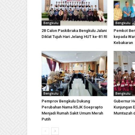
Bengkulu
Bengkulu
28 Calon Paskibraka Bengkulu Jalani
Pemkot Ben
Diklat Tujuh Hari Jelang HUT ke-81 RI
kepada War
Kebakaran
Bengkulu
Bengkulu
Pemprov Bengkulu Dukung
Gubernur H
Perubahan Nama RSJK Soeprapto
Kunjungan E
Menjadi Rumah Sakit Umum Merah
Mumtazah d
Putih