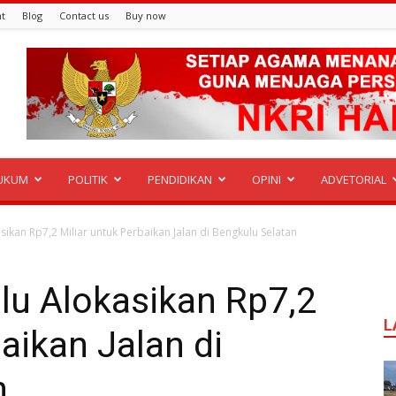
t
Blog
Contact us
Buy now
UKUM
POLITIK
PENDIDIKAN
OPINI
ADVETORIAL
kan Rp7,2 Miliar untuk Perbaikan Jalan di Bengkulu Selatan
u Alokasikan Rp7,2
L
aikan Jalan di
n