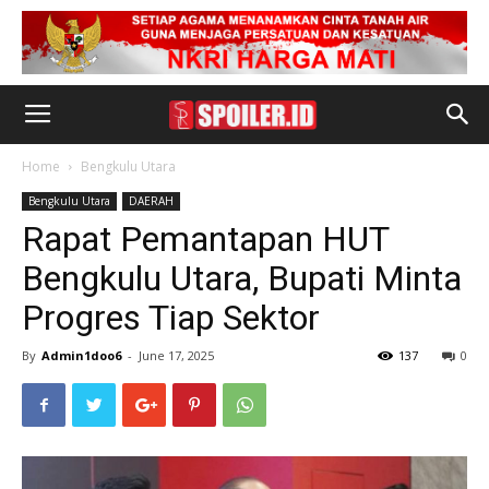
Home
Bengkulu Utara
Bengkulu Utara
DAERAH
Rapat Pemantapan HUT
Bengkulu Utara, Bupati Minta
Progres Tiap Sektor
By
Admin1doo6
-
June 17, 2025
137
0