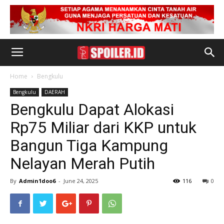
Home
Bengkulu
Bengkulu
DAERAH
Bengkulu Dapat Alokasi
Rp75 Miliar dari KKP untuk
Bangun Tiga Kampung
Nelayan Merah Putih
By
Admin1doo6
-
June 24, 2025
116
0