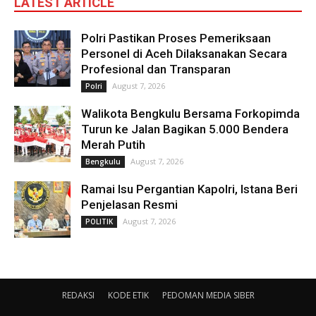
LATEST ARTICLE
Polri Pastikan Proses Pemeriksaan
Personel di Aceh Dilaksanakan Secara
Profesional dan Transparan
August 7, 2026
Polri
Walikota Bengkulu Bersama Forkopimda
Turun ke Jalan Bagikan 5.000 Bendera
Merah Putih
August 7, 2026
Bengkulu
Ramai Isu Pergantian Kapolri, Istana Beri
Penjelasan Resmi
August 7, 2026
POLITIK
REDAKSI
KODE ETIK
PEDOMAN MEDIA SIBER