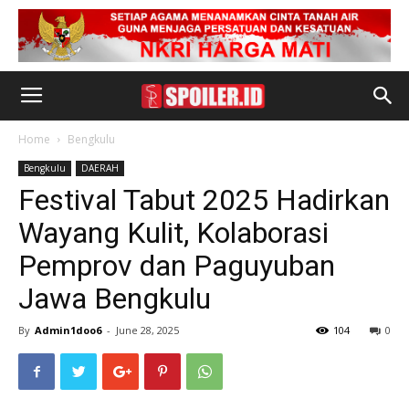
Home
Bengkulu
Bengkulu
DAERAH
Festival Tabut 2025 Hadirkan
Wayang Kulit, Kolaborasi
Pemprov dan Paguyuban
Jawa Bengkulu
By
Admin1doo6
-
June 28, 2025
104
0