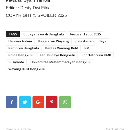
Pewarta: Syafri Yantoni
Editor : Desty Dwi Fitria
COPYRIGHT © SPOILER 2025
TAGS
Budaya Jawa di Bengkulu
Festival Tabut 2025
Herwan Antoni
Pagelaran Wayang
pelestarian budaya
Pemprov Bengkulu
Pentas Wayang Kulit
PMJB
Polda Bengkulu
seni budaya Bengkulu
Sportatorium UMB
Susiyanto
Universitas Muhammadiyah Bengkulu
Wayang Kulit Bengkulu
Previous article
Next article