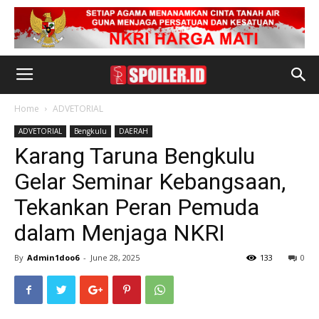
Home
ADVETORIAL
ADVETORIAL
Bengkulu
DAERAH
Karang Taruna Bengkulu
Gelar Seminar Kebangsaan,
Tekankan Peran Pemuda
dalam Menjaga NKRI
By
Admin1doo6
-
June 28, 2025
133
0