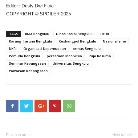
Editor : Desty Dwi Fitria
COPYRIGHT © SPOILER 2025
TAGS
BMA Bengkulu
Dinas Sosial Bengkulu
FKUB
Karang Taruna Bengkulu
Kesbangpol Bengkulu
Nasionalisme
NKRI
Organisasi Kepemudaan
ormas Bengkulu
Pemuda Bengkulu
persatuan Indonesia
Puja Kesuma
Seminar Kebangsaan
Universitas Bengkulu
Wawasan Kebangsaan
Previous article
Next article