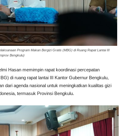
aksanaan Program Makan Bergizi Gratis (MBG) di Ruang Rapat Lantai III
emprov Bengkulu)
mi Hasan memimpin rapat koordinasi percepatan
G) di ruang rapat lantai III Kantor Gubernur Bengkulu,
n dari agenda nasional untuk meningkatkan kualitas gizi
donesia, termasuk Provinsi Bengkulu.