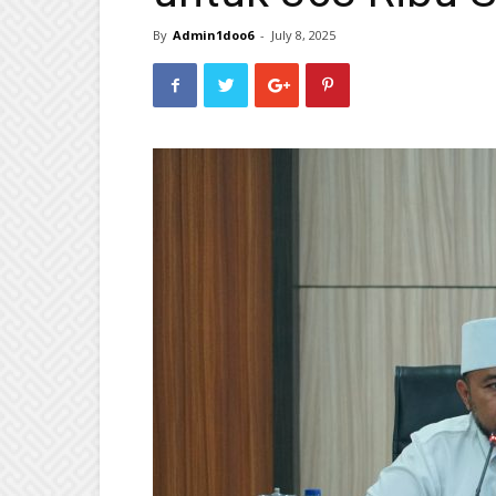
By
Admin1doo6
-
July 8, 2025