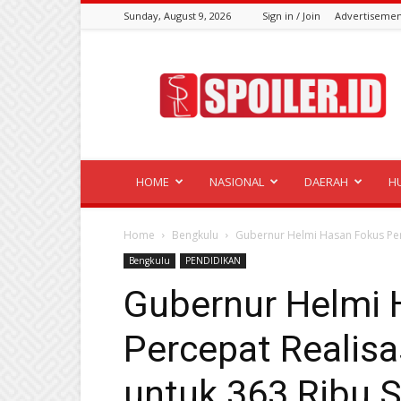
Sunday, August 9, 2026
Sign in / Join
Advertisemen
Spoiler.id
HOME
NASIONAL
DAERAH
H
Home
Bengkulu
Gubernur Helmi Hasan Fokus Per
Bengkulu
PENDIDIKAN
Gubernur Helmi 
Percepat Realis
untuk 363 Ribu 