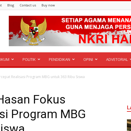
t
Blog
Contact us
Buy now
UKUM
POLITIK
PENDIDIKAN
OPINI
ADVETORIAL
cepat Realisasi Program MBG untuk 363 Ribu Siswa
Hasan Fokus
L
asi Program MBG
Siswa