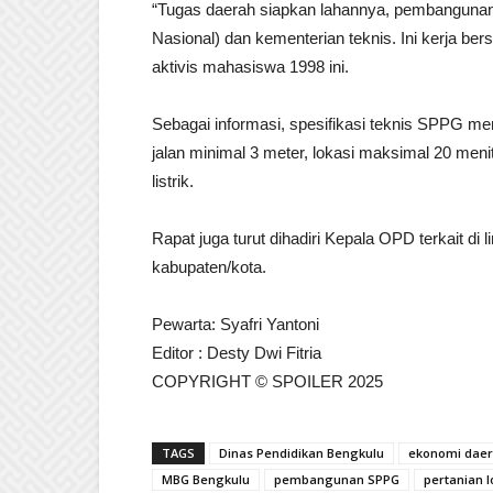
“Tugas daerah siapkan lahannya, pembangunan 
Nasional) dan kementerian teknis. Ini kerja be
aktivis mahasiswa 1998 ini.
Sebagai informasi, spesifikasi teknis SPPG me
jalan minimal 3 meter, lokasi maksimal 20 menit 
listrik.
Rapat juga turut dihadiri Kepala OPD terkait d
kabupaten/kota.
Pewarta: Syafri Yantoni
Editor : Desty Dwi Fitria
COPYRIGHT © SPOILER 2025
TAGS
Dinas Pendidikan Bengkulu
ekonomi dae
MBG Bengkulu
pembangunan SPPG
pertanian l