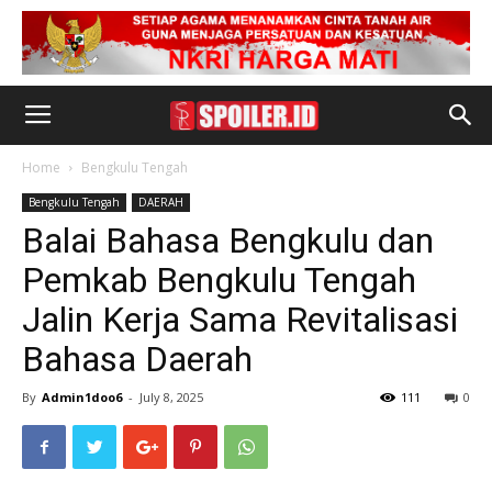
Home
Bengkulu Tengah
Bengkulu Tengah
DAERAH
Balai Bahasa Bengkulu dan
Pemkab Bengkulu Tengah
Jalin Kerja Sama Revitalisasi
Bahasa Daerah
By
Admin1doo6
-
July 8, 2025
111
0