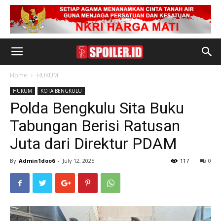
Home
HUKUM
HUKUM
KOTA BENGKULU
Polda Bengkulu Sita Buku
Tabungan Berisi Ratusan
Juta dari Direktur PDAM
By
Admin1doo6
-
July 12, 2025
117
0