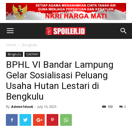
Home
Bengkulu
Bengkulu
DAERAH
BPHL VI Bandar Lampung
Gelar Sosialisasi Peluang
Usaha Hutan Lestari di
Bengkulu
By
Admin1doo6
-
July 15, 2025
100
0