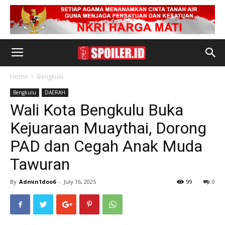
Home
Bengkulu
Bengkulu
DAERAH
Wali Kota Bengkulu Buka
Kejuaraan Muaythai, Dorong
PAD dan Cegah Anak Muda
Tawuran
By
Admin1doo6
-
July 16, 2025
99
0