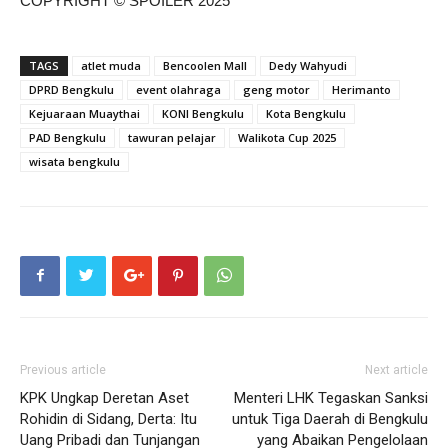
COPYRIGHT © SPOILER 2025
TAGS
atlet muda
Bencoolen Mall
Dedy Wahyudi
DPRD Bengkulu
event olahraga
geng motor
Herimanto
Kejuaraan Muaythai
KONI Bengkulu
Kota Bengkulu
PAD Bengkulu
tawuran pelajar
Walikota Cup 2025
wisata bengkulu
Previous article
Next article
KPK Ungkap Deretan Aset
Menteri LHK Tegaskan Sanksi
Rohidin di Sidang, Derta: Itu
untuk Tiga Daerah di Bengkulu
Uang Pribadi dan Tunjangan
yang Abaikan Pengelolaan